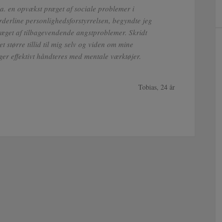
a. en opvækst præget af sociale problemer i
rderline personlighedsforstyrrelsen, begyndte jeg
æget af tilbagevendende angstproblemer. Skridt
t større tillid til mig selv og viden om mine
nger effektivt håndteres med mentale værktøjer.
Tobias, 24 år