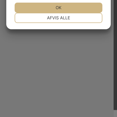
JA
NEJ
OK
JA
NEJ
NØDVENDIGE
PRÆFERENCER
AFVIS ALLE
JA
NEJ
JA
NEJ
MARKETING
STATISTIK